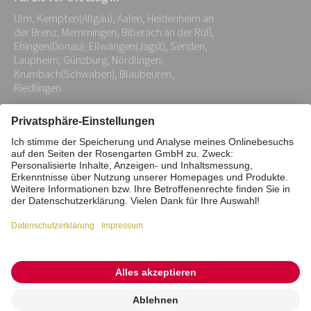
Adresse:
Ulm, Kempten(Allgäu), Aalen, Heidenheim an
*
der Brenz, Memmingen, Biberach an der Rüß,
Ehingen(Donau), Ellwangen(Jagst), Senden,
Laupheim, Günzburg, Nördlingen,
Krumbach(Schwaben), Blaubeuren,
Riedlingen
Impressum
Datenschutz
Stiftung
Interne Meldestelle
Zahlungsmittel
Vertrag widerrufen
Barrierefreiheitserklärung
Cookie/Tracking-Einstellungen
© 2026 ROSENGARTEN-Tierbestattung