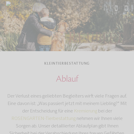
Start
Tierbestattung
Kleintierbestattung
KLEINTIERBESTATTUNG
Ablauf
Der Verlust eines geliebten Begleiters wirft viele Fragen auf.
Eine davon ist: „Was passiert jetzt mit meinem Liebling?“ Mit
der Entscheidung für eine
Kremierung
bei der
ROSENGARTEN-Tierbestattung
nehmen wir Ihnen viele
Sorgen ab. Unser detaillierter Ablaufplan gibt Ihnen
Sicherheit bei der Verabschiedung Ihres treuen Gefährten.