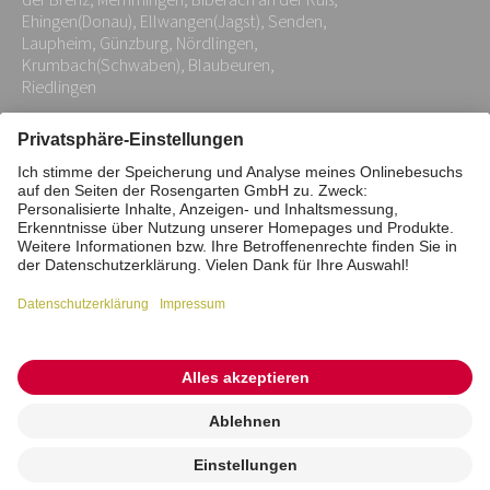
der Brenz, Memmingen, Biberach an der Rüß,
Ehingen(Donau), Ellwangen(Jagst), Senden,
Laupheim, Günzburg, Nördlingen,
Krumbach(Schwaben), Blaubeuren,
Riedlingen
Impressum
Datenschutz
Stiftung
Interne Meldestelle
Zahlungsmittel
Vertrag widerrufen
Barrierefreiheitserklärung
Cookie/Tracking-Einstellungen
© 2026 ROSENGARTEN-Tierbestattung
Kremierung