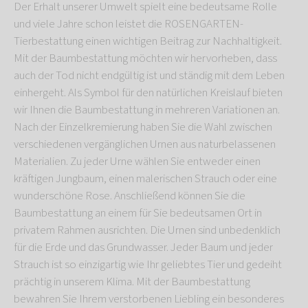
Der Erhalt unserer Umwelt spielt eine bedeutsame Rolle
und viele Jahre schon leistet die ROSENGARTEN-
Tierbestattung einen wichtigen Beitrag zur Nachhaltigkeit.
Mit der Baumbestattung möchten wir hervorheben, dass
auch der Tod nicht endgültig ist und ständig mit dem Leben
einhergeht. Als Symbol für den natürlichen Kreislauf bieten
wir Ihnen die Baumbestattung in mehreren Variationen an.
Nach der Einzelkremierung haben Sie die Wahl zwischen
verschiedenen vergänglichen Urnen aus naturbelassenen
Materialien. Zu jeder Urne wählen Sie entweder einen
kräftigen Jungbaum, einen malerischen Strauch oder eine
wunderschöne Rose. Anschließend können Sie die
Baumbestattung an einem für Sie bedeutsamen Ort in
privatem Rahmen ausrichten. Die Urnen sind unbedenklich
für die Erde und das Grundwasser. Jeder Baum und jeder
Strauch ist so einzigartig wie Ihr geliebtes Tier und gedeiht
prächtig in unserem Klima. Mit der Baumbestattung
bewahren Sie Ihrem verstorbenen Liebling ein besonderes