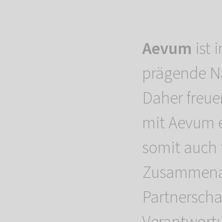
Aevum
ist 
prägende N
Daher freue
mit Aevum 
somit auch f
Zusammenarb
Partnerscha