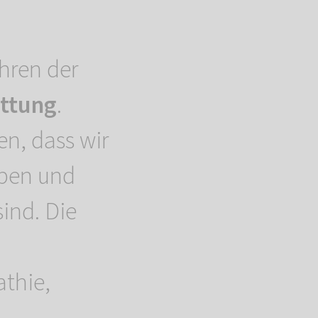
ahren der
attung
.
n, dass wir
aben und
sind. Die
athie,