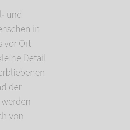
l- und
enschen in
 vor Ort
leine Detail
terbliebenen
d der
n werden
ch von