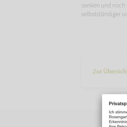
senken und noch 
selbstständiger 
Zur Übersich