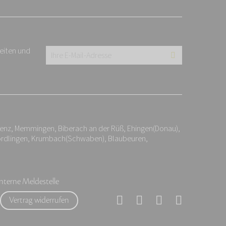
keiten und
Ihre
E-
Mail-
Adresse:
*
renz, Memmingen, Biberach an der Rüß, Ehingen(Donau),
ördlingen, Krumbach(Schwaben), Blaubeuren,
Interne Meldestelle
Vertrag widerrufen