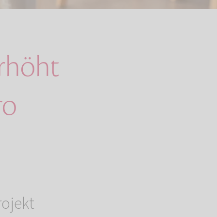
rhöht
ro
rojekt