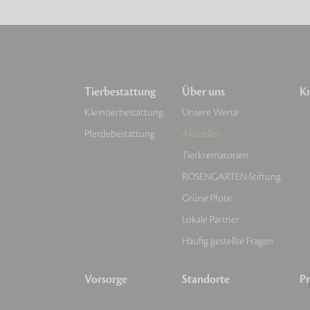
Tierbestattung
Über uns
Kr
Kleintierbestattung
Unsere Werte
Pferdebestattung
Aktuelles
Tierkrematorien
ROSENGARTEN-Stiftung
Grüne Pfote
Lokale Partner
Häufig gestellte Fragen
Vorsorge
Standorte
Pr